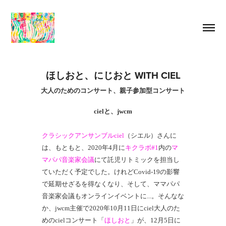
ほしおと、にじおと WITH CIEL
大人のためのコンサート、親子参加型コンサート
cielと、jwcm
クラシックアンサンブルciel
（シエル）さんに
は、もともと、2020年4月に
キクラボ#1
内の
マ
マパパ音楽家会議
にて託児リトミックを担当し
ていただく予定でした。けれどCovid-19の影響
で延期せざるを得なくなり、そして、ママパパ
音楽家会議もオンラインイベントに...。そんなな
か、jwcm主催で2020年10月11日にciel大人のた
めのcielコンサート「
ほしおと
」が、12月5日に